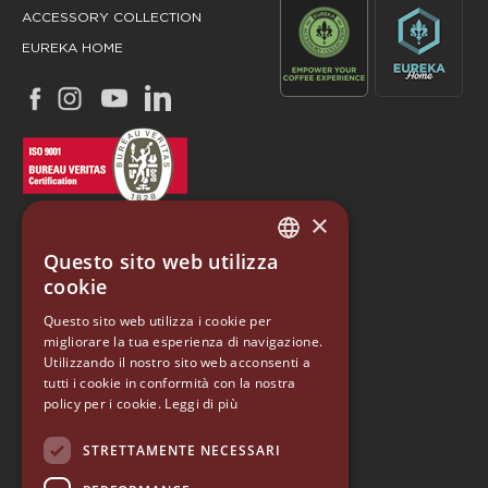
ACCESSORY COLLECTION
EUREKA HOME
×
Questo sito web utilizza
ITALIAN
cookie
ENGLISH
Questo sito web utilizza i cookie per
EUREKA
migliorare la tua esperienza di navigazione.
GERMAN
Utilizzando il nostro sito web acconsenti a
Conti Valerio S.r.l.
SPANISH
tutti i cookie in conformità con la nostra
Via Luigi Longo 39/41
policy per i cookie.
Leggi di più
50019, Sesto Fiorentino (FI) - ITALY
RUSSIAN
Tel. +39 055 4200011
STRETTAMENTE NECESSARI
Fax +39 055 4200010