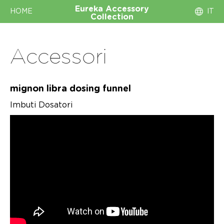
Eureka
Accessory
HOME
IT
Collection
Accessori
mignon libra dosing funnel
Imbuti Dosatori