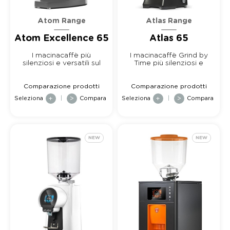
Atom Range
Atlas Range
Atom Excellence 65
Atlas 65
I macinacaffè più
I macinacaffè Grind by
silenziosi e versatili sul
Time più silenziosi e
mercat...
affida...
Comparazione prodotti
Comparazione prodotti
Seleziona
+
|
>
Compara
Seleziona
+
|
>
Compara
NEW
NEW