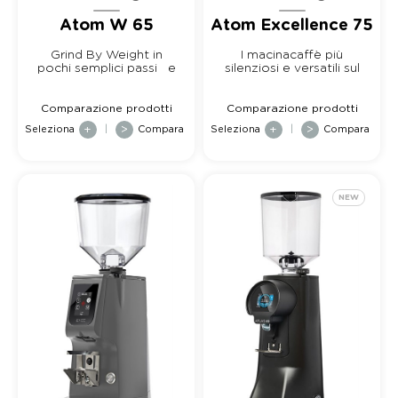
Atom W 65
Atom Excellence 75
Grind By Weight in
I macinacaffè più
pochi semplici passi e
silenziosi e versatili sul
ottieni la mas...
mercat...
Comparazione prodotti
Comparazione prodotti
Seleziona
+
|
>
Compara
Seleziona
+
|
>
Compara
NEW