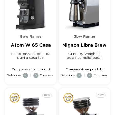
Gbw Range
Gbw Range
Atom W 65 Casa
Mignon Libra Brew
La potenza Atom... da
Grind By Weight in
oggi a casa tua.
pochi semplici passi,
da oggi anche per
macina...
Comparazione prodotti
Comparazione prodotti
Seleziona
+
|
>
Compara
Seleziona
+
|
>
Compara
NEW
NEW