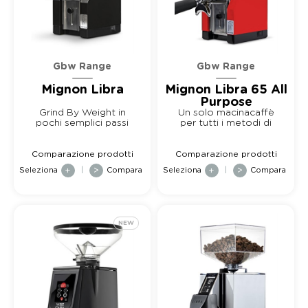
Gbw Range
Gbw Range
Mignon Libra
Mignon Libra 65 All
Purpose
Grind By Weight in
Un solo macinacaffè
pochi semplici passi
per tutti i metodi di
estrazione &mdas...
Comparazione prodotti
Comparazione prodotti
Seleziona
+
|
>
Compara
Seleziona
+
|
>
Compara
NEW