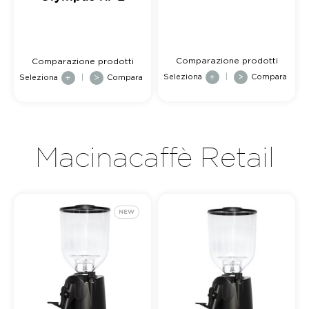
Comparazione prodotti
Comparazione prodotti
Seleziona
+
|
>
Compara
Seleziona
+
|
>
Compara
Macinacaffè Retail
NEW