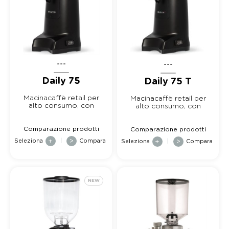
---
---
Daily 75
Daily 75 T
Macinacaffè retail per
Macinacaffè retail per
alto consumo, con
alto consumo, con
macine dedicate p...
macine dedicate p...
Comparazione prodotti
Comparazione prodotti
Seleziona
+
|
>
Compara
Seleziona
+
|
>
Compara
NEW