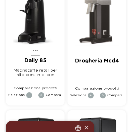
---
Daily 85
Drogheria Mcd4
Macinacaffè retail per
alto consumo, con
macine dedicate p...
Comparazione prodotti
Comparazione prodotti
Seleziona
+
|
>
Compara
Seleziona
+
|
>
Compara
×