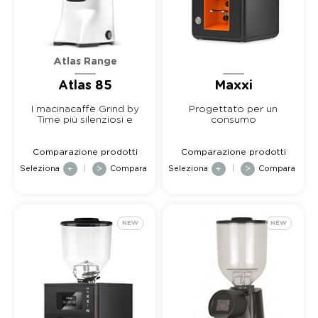
Atlas Range
Atlas 85
Maxxi
I macinacaffè Grind by
Progettato per un
Time più silenziosi e
consumo
affida...
estremamente
elevato
Comparazione prodotti
Comparazione prodotti
Seleziona
+
|
>
Compara
Seleziona
+
|
>
Compara
NEW
NEW