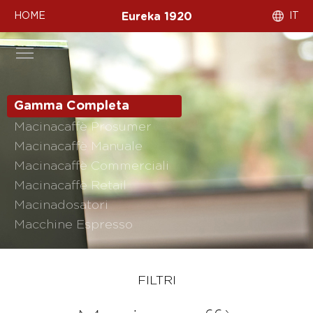
HOME
IT
Eureka 1920
Gamma Completa
Macinacaffè Prosumer
Macinacaffè Manuale
Macinacaffè Commerciali
Macinacaffè Retail
Macinadosatori
Macchine Espresso
FILTRI