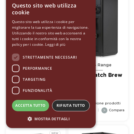
Questo sito web utilizza
ITALIAN
cookie
ENGLISH
Questo sito web utilizza i cookie per
migliorare la tua esperienza di navigazione.
GERMAN
Utilizzando il nostro sito web acconsenti a
SPANISH
tutti i cookie in conformità con la nostra
policy per i cookie.
Leggi di più
RUSSIAN
STRETTAMENTE NECESSARI
Sg85 Range
Sg85 Range
PERFORMANCE
Sg85 Barista
Sg85 Batch Brew
TARGETING
FUNZIONALITÀ
Comparazione prodotti
Comparazione prodotti
ACCETTA TUTTO
RIFIUTA TUTTO
Seleziona
+
|
>
Compara
Seleziona
+
|
>
Compara
MOSTRA DETTAGLI
NEW