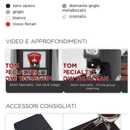
nero opaco
diamante grigio
metallizzato
grigio
cromato
bianco
rosso ferrari
VIDEO E APPROFONDIMENTI
Atom Specialty - Set Up & Usage
Atom Specialty - Chute group
A
cleaning
ACCESSORI CONSIGLIATI