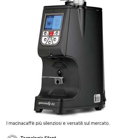
I macinacaffè più silenziosi e versatili sul mercato.