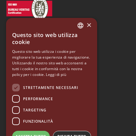
×
Questo sito web utilizza
ITALIAN
cookie
ENGLISH
Questo sito web utilizza i cookie per
EUREKA
migliorare la tua esperienza di navigazione.
GERMAN
Utilizzando il nostro sito web acconsenti a
Conti Valerio S.r.l.
SPANISH
tutti i cookie in conformità con la nostra
Via Luigi Longo 39/41
policy per i cookie.
Leggi di più
50019, Sesto Fiorentino (FI) - ITALY
RUSSIAN
Tel. +39 055 4200011
STRETTAMENTE NECESSARI
Fax +39 055 4200010
PERFORMANCE
P. Iva 03094860487
info@eureka.co.it
TARGETING
© 2026 EUREKA • tutti i diritti riservati
FUNZIONALITÀ
—
Segnalazione di illeciti
—
Politica Qualità
—
Accessibilità