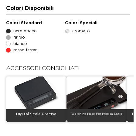
Colori Disponibili
Colori Standard
Colori Speciali
nero opaco
cromato
grigio
bianco
rosso ferrari
ACCESSORI CONSIGLIATI
Digital Scale Precisa
Weighing Plate For Precisa Scale
D