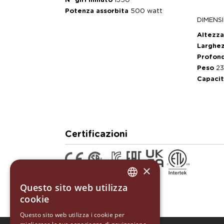
N° giri minuto
1350
Potenza assorbita
500 watt
DIMENSI
Altezz
Larghe
Profon
Peso
23
Capaci
Certificazioni
×
Questo sito web utilizza
ITALIAN
cookie
ENGLISH
Questo sito web utilizza i cookie per