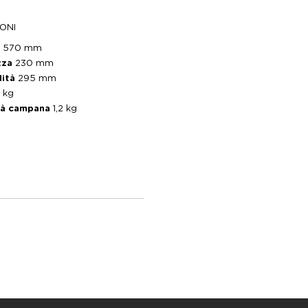
ONI
a
570 mm
zza
230 mm
dità
295 mm
 kg
tà campana
1,2 kg