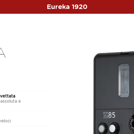
Eureka 1920
A
vettata
 assoluta e
eloci.