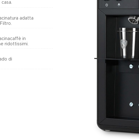
 casa.
acinatura adatta
Filtro.
acinacaffè in
 ridottissimi.
rado di